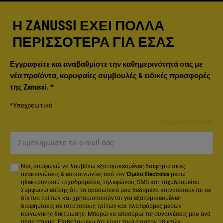
Η ZANUSSI ΈΧΕΙ ΠΟΛΛΆ
ΠΕΡΙΣΣΌΤΕΡΑ ΓΙΑ ΕΣΆΣ
Εγγραφείτε και αναβαθμίστε την καθημερινότητά σας με
νέα προϊόντα, κορυφαίες συμβουλές & ειδικές προσφορές
της Zanussi.
*
*Υποχρεωτικό
Υποχρεωτικό πεδίο
Συμπληρώστε
το
e-
Ναι, συμφωνώ να λαμβάνω εξατομικευμένες διαφημιστικές
mail
ανακοινώσεις & επικοινωνίες από τον
Όμιλο Electrolux
μέσω
ηλεκτρονικού ταχυδρομείου, τηλεφώνου, SMS και ταχυδρομείου.
σας
Συμφωνώ επίσης ότι τα προσωπικά μου δεδομένα κοινοποιούνται σε
δίκτυα τρίτων και χρησιμοποιούνται για εξατομικευμένες
διαφημίσεις σε ιστότοπους τρίτων και πλατφόρμες μέσων
κοινωνικής δικτύωσης. Μπορώ να αποσύρω τις συναινέσεις μου ανά
πάσα στιγμή. Επιβεβαιώνω ότι είμαι τουλάχιστον 18 ετών.