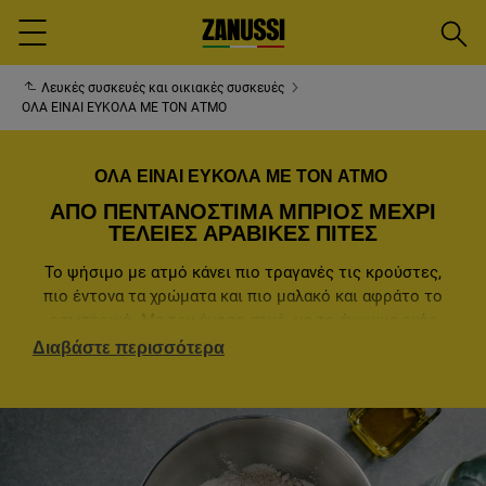
Αναζή
Menu
Λευκές συσκευές και οικιακές συσκευές
ΟΛΑ ΕΙΝΑΙ ΕΥΚΟΛΑ ΜΕ ΤΟΝ ΑΤΜΟ
ΟΛΑ ΕΙΝΑΙ ΕΥΚΟΛΑ ΜΕ ΤΟΝ ΑΤΜΟ
ΑΠΟ ΠΕΝΤΑΝΟΣΤΙΜΑ ΜΠΡΙΟΣ ΜΕΧΡΙ
ΤΕΛΕΙΕΣ ΑΡΑΒΙΚΕΣ ΠΙΤΕΣ
Το ψήσιμο με ατμό κάνει πιο τραγανές τις κρούστες,
πιο έντονα τα χρώματα και πιο μαλακό και αφράτο το
εσωτερικό. Με τον άμεσο ατμό, με το άγγιγμα ενός
κουμπιού μπορείτε να προσθέσετε γεύση και χρώμα
Διαβάστε περισσότερα
στα ψητά σας, διατηρώντας τις θρεπτικές ουσίες και
ενισχύοντας τη γεύση.