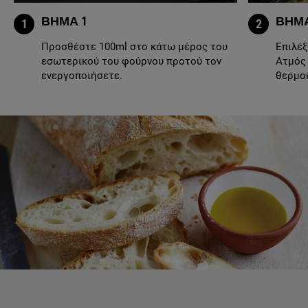
ΒΗΜΑ 1
ΒΗΜΑ
1
2
Προσθέστε 100ml στο κάτω μέρος του
Επιλέξ
εσωτερικού του φούρνου προτού τον
Ατμός 
ενεργοποιήσετε.
θερμο