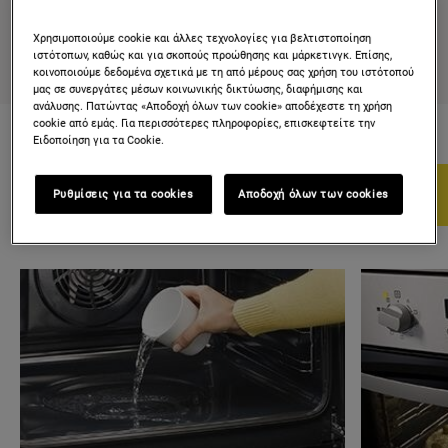
ΔΕΙΤΕ ΤΟΝ ΠΟΛΥΛΕΙΤΟΥΡΓΙΚΟ
ΦΟΥΡΝΟ PLUSSTEAM
Χρησιμοποιούμε cookie και άλλες τεχνολογίες για βελτιστοποίηση
ιστότοπων, καθώς και για σκοπούς προώθησης και μάρκετινγκ. Επίσης,
κοινοποιούμε δεδομένα σχετικά με τη από μέρους σας χρήση του ιστότοπού
μας σε συνεργάτες μέσων κοινωνικής δικτύωσης, διαφήμισης και
ανάλυσης. Πατώντας «Αποδοχή όλων των cookie» αποδέχεστε τη χρήση
cookie από εμάς. Για περισσότερες πληροφορίες, επισκεφτείτε την
Ειδοποίηση για τα Cookie.
ΠΩΣ ΝΑ ΨΗΝΕΤΕ ΜΕ ΤΟ
Ρυθμίσεις για τα cookies
Αποδοχή όλων των cookies
PLUSSTEAM