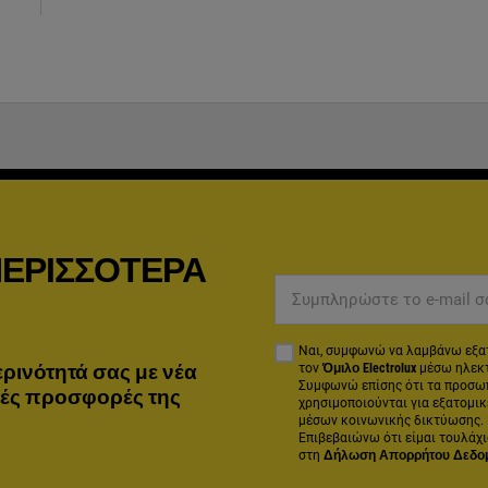
 ΠΕΡΙΣΣΌΤΕΡΑ
Συμπληρώστε το e-mail σ
Ναι, συμφωνώ να λαμβάνω εξατ
ρινότητά σας με νέα
τον
Όμιλο Electrolux
μέσω ηλεκτ
Συμφωνώ επίσης ότι τα προσωπ
κές προσφορές της
χρησιμοποιούνται για εξατομικ
μέσων κοινωνικής δικτύωσης. 
Επιβεβαιώνω ότι είμαι τουλάχι
στη
Δήλωση Απορρήτου Δεδο