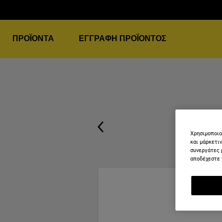
ΠΡΟΪΌΝΤΑ
ΕΓΓΡΑΦΉ ΠΡΟΪΌΝΤΟΣ
Χρησιμοποιο
και μάρκετι
συνεργάτες 
αποδέχεστε 