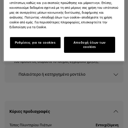
Πλυντήριο Πιάτων 45 εκ. με
ιστότοπων, καθώς και για σκοπούς προώθησης και μάρκετινγκ. Επίσης,
κοινοποιούμε δεδομένα σχετικά με τη από μέρους σας χρήση του ιστότοπού
Τεχνολογία AirDry
μας σε συνεργάτες μέσων κοινωνικής δικτύωσης, διαφήμισης και
ανάλυσης. Πατώντας «Αποδοχή όλων των cookie» αποδέχεστε τη χρήση
cookie από εμάς. Για περισσότερες πληροφορίες, επισκεφτείτε την
Ειδοποίηση για τα Cookie.
Δελτίο πληροφοριών για το προϊόν
Ρυθμίσεις για τα cookies
Αποδοχή όλων των
cookies
Οι οδηγίες ασφαλείας και οι προειδοποιήσεις ασφαλείας
σύμφωνα με τον κανονισμό 2023/988 της ΕΕ παρατίθενται στα
κεφάλαια 1 και 2 του εγχειριδίου χρήσης. Για την ασφαλή χρήση
του προϊόντος διαβάστε το πλήρες εγχειρίδιο χρήσης.
Παλαιότερο ή κατηργημένο μοντέλο
Κύριες προδιαγραφές
Τύπος Πλυντηρίου Πιάτων
Εντοιχιζόμενη