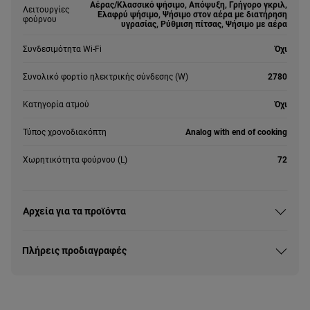
Αέρας/Κλασσικό ψήσιμο, Απόψυξη, Γρήγορο γκριλ,
Λειτουργίες
Ελαφρύ ψήσιμο, Ψήσιμο στον αέρα με διατήρηση
φούρνου
υγρασίας, Ρύθμιση πίτσας, Ψήσιμο με αέρα
Συνδεσιμότητα Wi-Fi
Όχι
Συνολικό φορτίο ηλεκτρικής σύνδεσης (W)
2780
Κατηγορία ατμού
Όχι
Τύπος χρονοδιακόπτη
Analog with end of cooking
Χωρητικότητα φούρνου (L)
72
Αρχεία για τα προϊόντα
Πλήρεις προδιαγραφές