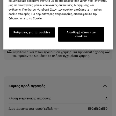
κοινοποιούμε δεδομένα σχετικά με τη από μέρους σας χρήση του ιστότοπού
Φούρνος με Aqua Clean εμαγιέ
μας σε συνεργάτες μέσων κοινωνικής δικτύωσης, διαφήμισης και
ανάλυσης. Πατώντας «Αποδοχή όλων των cookie» αποδέχεστε τη χρήση
καθαρισμό
cookie από εμάς. Για περισσότερες πληροφορίες, επισκεφτείτε την
Ειδοποίηση για τα Cookie.
Δελτίο πληροφοριών για το προϊόν
Ρυθμίσεις για τα cookies
Αποδοχή όλων των
cookies
Οι οδηγίες ασφαλείας και οι προειδοποιήσεις ασφαλείας
σύμφωνα με τον κανονισμό 2023/988 της ΕΕ παρατίθενται στα
κεφάλαια 1 και 2 του εγχειριδίου χρήσης. Για την ασφαλή χρήση
του προϊόντος διαβάστε το πλήρες εγχειρίδιο χρήσης.
Κύριες προδιαγραφές
Κλάση ενεργειακής απόδοσης
A
Διαστάσεις εντοιχισμού ΥxΠxΒ, mm
590x560x550