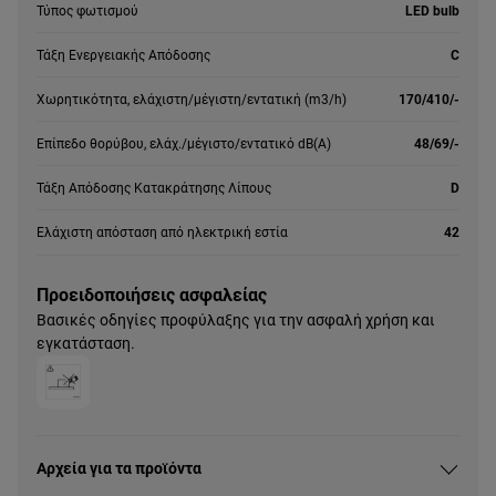
Τύπος φωτισμού
LED bulb
Τάξη Ενεργειακής Απόδοσης
C
Χωρητικότητα, ελάχιστη/μέγιστη/εντατική (m3/h)
170/410/-
Επίπεδο θορύβου, ελάχ./μέγιστο/εντατικό dB(A)
48/69/-
Τάξη Απόδοσης Κατακράτησης Λίπους
D
Ελάχιστη απόσταση από ηλεκτρική εστία
42
Προειδοποιήσεις ασφαλείας
Βασικές οδηγίες προφύλαξης για την ασφαλή χρήση και
εγκατάσταση.
Αρχεία για τα προϊόντα