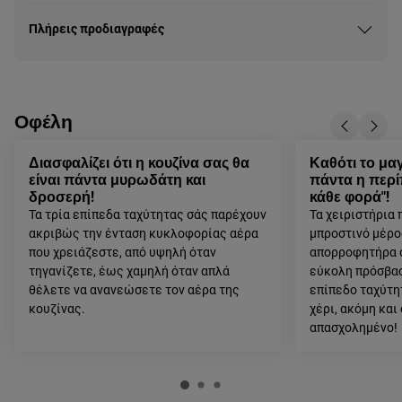
Πλήρεις προδιαγραφές
Οφέλη
Διασφαλίζει ότι η κουζίνα σας θα
Καθότι το μαγ
είναι πάντα μυρωδάτη και
πάντα η περ
δροσερή!
κάθε φορά"!
Τα τρία επίπεδα ταχύτητας σάς παρέχουν
Τα χειριστήρια 
ακριβώς την ένταση κυκλοφορίας αέρα
μπροστινό μέρο
που χρειάζεστε, από υψηλή όταν
απορροφητήρα σ
τηγανίζετε, έως χαμηλή όταν απλά
εύκολη πρόσβασ
θέλετε να ανανεώσετε τον αέρα της
επίπεδο ταχύτη
κουζίνας.
χέρι, ακόμη και
απασχολημένο!