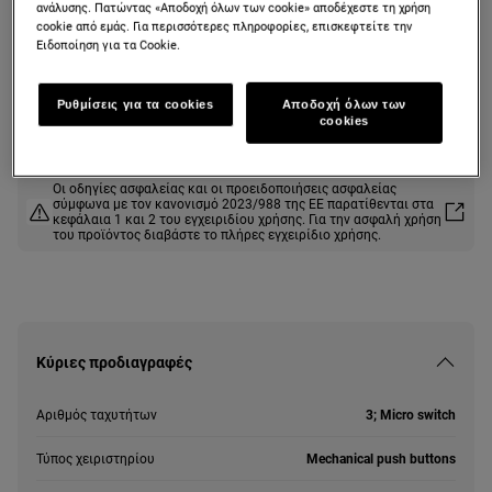
ανάλυσης. Πατώντας «Αποδοχή όλων των cookie» αποδέχεστε τη χρήση
Απορροφητήρας Συρόμενος 60 cm
cookie από εμάς. Για περισσότερες πληροφορίες, επισκεφτείτε την
Ειδοποίηση για τα Cookie.
Ρυθμίσεις για τα cookies
Αποδοχή όλων των
Δελτίο πληροφοριών για το προϊόν
cookies
Οι οδηγίες ασφαλείας και οι προειδοποιήσεις ασφαλείας
σύμφωνα με τον κανονισμό 2023/988 της ΕΕ παρατίθενται στα
κεφάλαια 1 και 2 του εγχειριδίου χρήσης. Για την ασφαλή χρήση
του προϊόντος διαβάστε το πλήρες εγχειρίδιο χρήσης.
Κύριες προδιαγραφές
Αριθμός ταχυτήτων
3; Micro switch
Τύπος χειριστηρίου
Mechanical push buttons