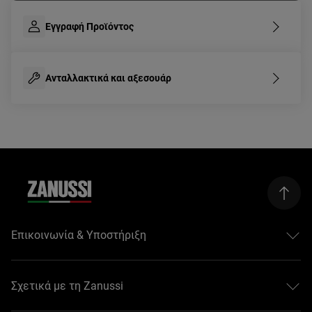
Εγγραφή Προϊόντος
Ανταλλακτικά και αξεσουάρ
Επικοινωνία & Υποστήριξη
Επικοινωνείστε μαζί μας
Σέρβις & Υποστήριξη
Σχετικά με τη Zanussi
Εγγραφή προϊόντος
Κατεβάστε τις οδηγίες χρήσης