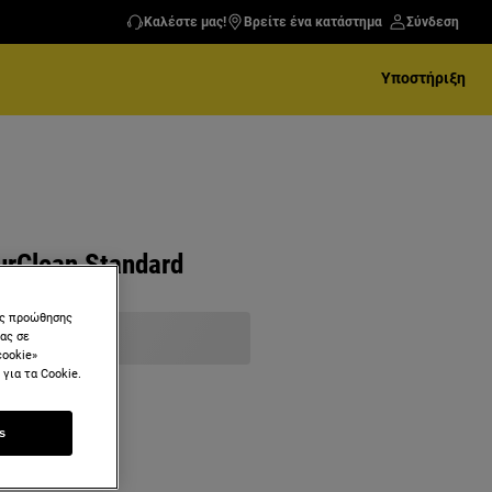
Καλέστε μας!
Βρείτε ένα κατάστημα
Σύνδεση
Υποστήριξη
Clean Standard
ύς προώθησης
μας σε
cookie»
για τα Cookie.
s