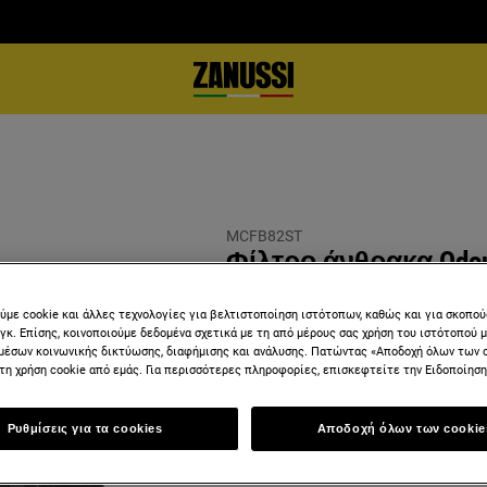
MCFB82ST
Φίλτρο άνθρακα Odour
ύμε cookie και άλλες τεχνολογίες για βελτιστοποίηση ιστότοπων, καθώς και για σκοπο
νγκ. Επίσης, κοινοποιούμε δεδομένα σχετικά με τη από μέρους σας χρήση του ιστότοπού 
μέσων κοινωνικής δικτύωσης, διαφήμισης και ανάλυσης. Πατώντας «Αποδοχή όλων των 
τη χρήση cookie από εμάς. Για περισσότερες πληροφορίες, επισκεφτείτε την Ειδοποίηση 
Ρυθμίσεις για τα cookies
Αποδοχή όλων των cookie