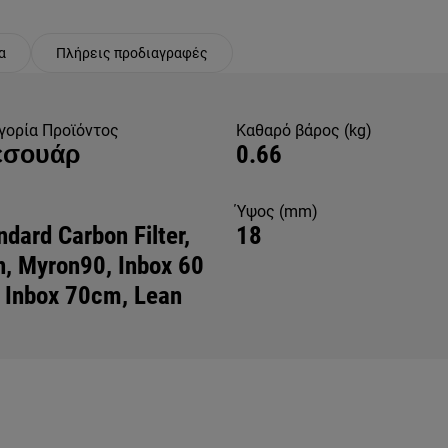
α
Πλήρεις προδιαγραφές
γορία Προϊόντος
Καθαρό βάρος (kg)
εσουάρ
0.66
Ύψος (mm)
ndard Carbon Filter,
18
n, Myron90, Inbox 60
 Inbox 70cm, Lean