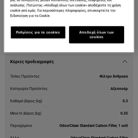
Φίλτρο άνθρακα OdourClean Standard
ανάλυσης. Πατώντας «Αποδοχή όλων των cookie» αποδέχεστε τη χρήση
cookie από εμάς. Για περισσότερες πληροφορίες, επισκεφτείτε την
Ειδοποίηση για τα Cookie.
Ρυθμίσεις για τα cookies
Αποδοχή όλων των
cookies
Κύριες προδιαγραφές
Τύπος Προϊόντος
Φίλτρο Άνθρακα
Κατηγορία Προϊόντος
Αξεσουάρ
Καθαρό βάρος (kg)
0.3
Μεικτό βάρος (kg)
0.35
Περιεχόμενο
OdourClean Standard Carbon Filter, 1 unit
Άλλα
OdourClean Standard Carbon Filter