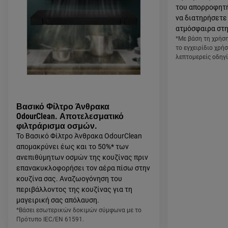
του απορροφητή
να διατηρήσετε
ατμόσφαιρα στη
*Με βάση τη χρήσ
το εγχειρίδιο χρή
λεπτομερείς οδηγί
Βασικό Φίλτρο Άνθρακα
OdourClean. Αποτελεσματικό
φιλτράρισμα οσμών.
Το Βασικό Φίλτρο Άνθρακα OdourClean
απομακρύνει έως και το 50%* των
ανεπιθύμητων οσμών της κουζίνας πριν
επανακυκλοφορήσει τον αέρα πίσω στην
κουζίνα σας. Αναζωογόνηση του
περιβάλλοντος της κουζίνας για τη
μαγειρική σας απόλαυση.
*Βάσει εσωτερικών δοκιμών σύμφωνα με το
Πρότυπο IEC/EN 61591.